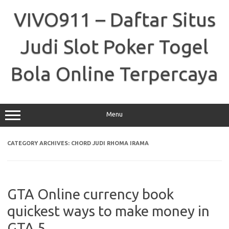
Skip
to
VIVO911 – Daftar Situs
content
Judi Slot Poker Togel
Bola Online Terpercaya
Menu
CATEGORY ARCHIVES:
CHORD JUDI RHOMA IRAMA
GTA Online currency book
quickest ways to make money in
GTA 5