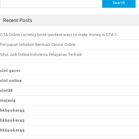
S
e
a
Recent Posts
r
c
GTA Online currency book quickest ways to make money in GTA 5
h
Persiapan Sebelum Bermain Casino Online
f
o
Situs Judi Online Indonesia Pelayanan Terbaik
r
:
slot gacor
slot online
slot88
mejavip
hkbpokerqq
hkbpokerqq
hkbpokerqq