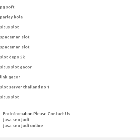
pg soft
parlay bola
situs slot
spaceman slot
spaceman slot
slot depo 5k
situs slot gacor
link gacor
slot server thailand no 1
situs slot
For Information Please
Contact Us
jasa seo judi
jasa seo judi online