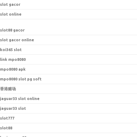
slot gacor
slot online
s
lot88 gacor
slot gacor online
koi365 slot
link mpo8080
mpo8080 apk
mpo8080 slot pg soft
香港赌场
jaguar33 slot online
jaguar33 slot
slot777
slot88