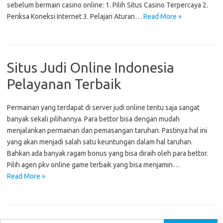
sebelum bermain casino online: 1. Pilih Situs Casino Terpercaya 2.
Periksa Koneksi Internet 3. Pelajari Aturan…
Read More »
Situs Judi Online Indonesia
Pelayanan Terbaik
Permainan yang terdapat di server judi online tentu saja sangat
banyak sekali pilihannya. Para bettor bisa dengan mudah
menjalankan permainan dan pemasangan taruhan. Pastinya hal ini
yang akan menjadi salah satu keuntungan dalam hal taruhan.
Bahkan ada banyak ragam bonus yang bisa diraih oleh para bettor.
Pilih agen pkv online game terbaik yang bisa menjamin…
Read More »