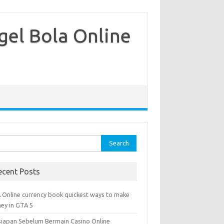
gel Bola Online
rch
ecent Posts
 Online currency book quickest ways to make
ey in GTA 5
siapan Sebelum Bermain Casino Online