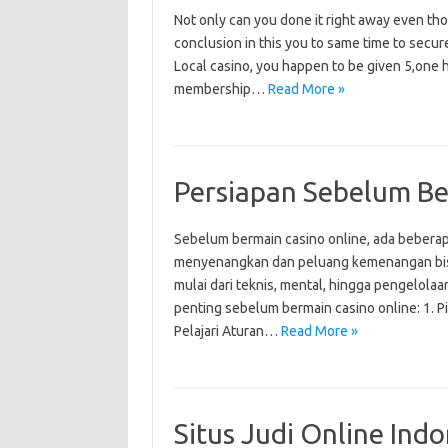
Not only can you done it right away even th
conclusion in this you to same time to secur
Local casino, you happen to be given 5,one 
membership…
Read More »
Persiapan Sebelum Be
Sebelum bermain casino online, ada beberap
menyenangkan dan peluang kemenangan bisa
mulai dari teknis, mental, hingga pengelola
penting sebelum bermain casino online: 1. Pi
Pelajari Aturan…
Read More »
Situs Judi Online Ind