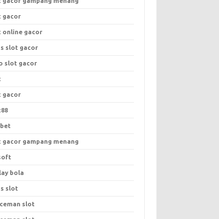
t gacor gampang menang
t gacor
t online gacor
us slot gacor
o slot gacor
t
t gacor
t88
bet
t gacor gampang menang
soft
lay bola
us slot
ceman slot