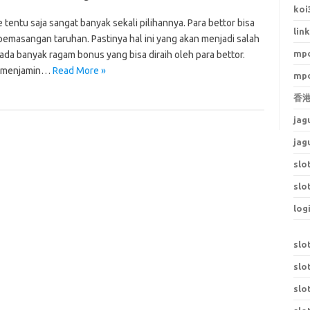
koi
 tentu saja sangat banyak sekali pilihannya. Para bettor bisa
lin
masangan taruhan. Pastinya hal ini yang akan menjadi salah
mpo
da banyak ragam bonus yang bisa diraih oleh para bettor.
sa menjamin…
Read More »
mpo
香
jag
jag
slo
slo
log
slo
slo
slo