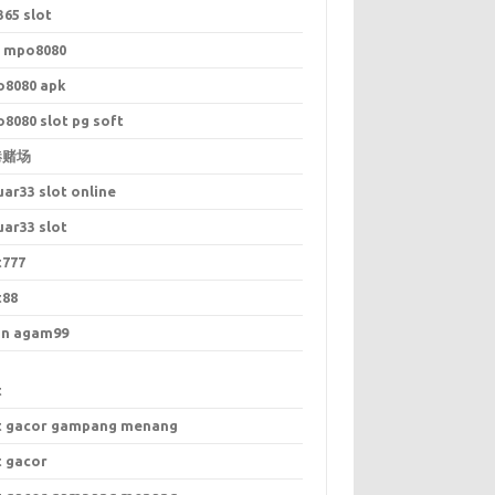
365 slot
k mpo8080
8080 apk
8080 slot pg soft
港赌场
uar33 slot online
uar33 slot
t777
t88
in agam99
t
t gacor gampang menang
t gacor