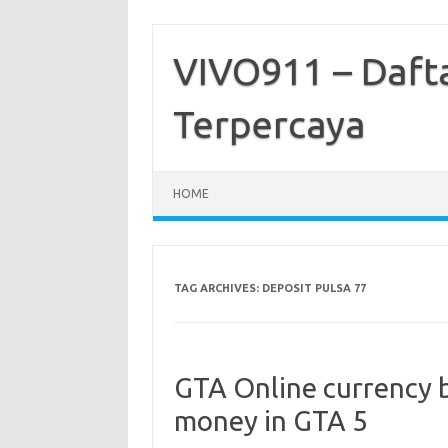
Skip
to
content
VIVO911 – Dafta
Terpercaya
HOME
TAG ARCHIVES:
DEPOSIT PULSA 77
GTA Online currency 
money in GTA 5