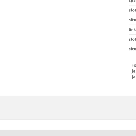
spa
slo
sit
lin
slo
sit
Fo
ja
ja