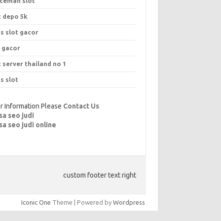
ceman slot
t depo 5k
us slot gacor
k gacor
t server thailand no 1
us slot
r Information Please
Contact Us
sa seo judi
sa seo judi online
custom footer text right
Iconic One
Theme | Powered by
Wordpress