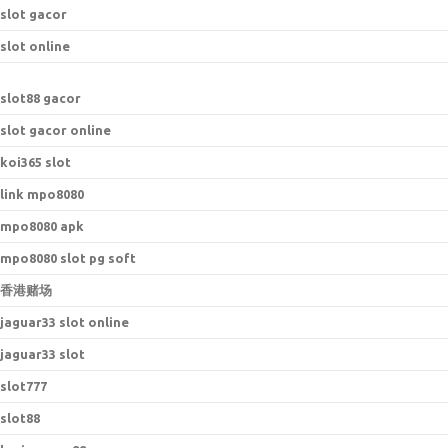
slot gacor
slot online
s
lot88 gacor
slot gacor online
koi365 slot
link mpo8080
mpo8080 apk
mpo8080 slot pg soft
香港赌场
jaguar33 slot online
jaguar33 slot
slot777
slot88