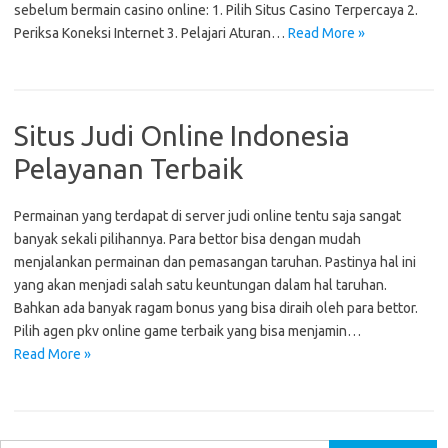
sebelum bermain casino online: 1. Pilih Situs Casino Terpercaya 2.
Periksa Koneksi Internet 3. Pelajari Aturan…
Read More »
Situs Judi Online Indonesia
Pelayanan Terbaik
Permainan yang terdapat di server judi online tentu saja sangat
banyak sekali pilihannya. Para bettor bisa dengan mudah
menjalankan permainan dan pemasangan taruhan. Pastinya hal ini
yang akan menjadi salah satu keuntungan dalam hal taruhan.
Bahkan ada banyak ragam bonus yang bisa diraih oleh para bettor.
Pilih agen pkv online game terbaik yang bisa menjamin…
Read More »