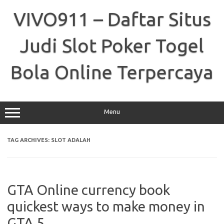
Skip
to
VIVO911 – Daftar Situs
content
Judi Slot Poker Togel
Bola Online Terpercaya
Menu
TAG ARCHIVES:
SLOT ADALAH
GTA Online currency book
quickest ways to make money in
GTA 5