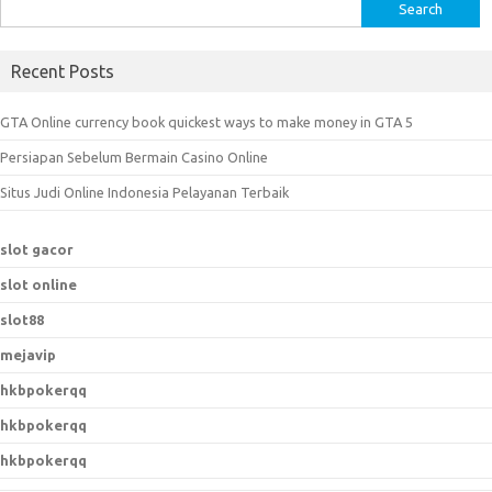
S
e
a
Recent Posts
r
c
GTA Online currency book quickest ways to make money in GTA 5
h
Persiapan Sebelum Bermain Casino Online
f
o
Situs Judi Online Indonesia Pelayanan Terbaik
r
:
slot gacor
slot online
slot88
mejavip
hkbpokerqq
hkbpokerqq
hkbpokerqq