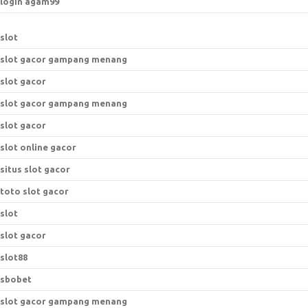
login agam99
slot
slot gacor gampang menang
slot gacor
slot gacor gampang menang
slot gacor
slot online gacor
situs slot gacor
toto slot gacor
slot
slot gacor
slot88
sbobet
slot gacor gampang menang