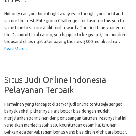
Not only can you done it right away even though, you could and
secure the fresh Elite group Challenge conclusion in this you to
same time to secure additional rewards. The first time your enter
the Diamond Local casino, you happen to be given 5,one hundred
thousand chips right after paying the new $500 membership…
Read More »
Situs Judi Online Indonesia
Pelayanan Terbaik
Permainan yang terdapat di server judi online tentu saja sangat
banyak sekali pilihannya. Para bettor bisa dengan mudah
menjalankan permainan dan pemasangan taruhan. Pastinya hal ini
yang akan menjadi salah satu keuntungan dalam hal taruhan.
Bahkan ada banyak ragam bonus yang bisa diraih oleh para bettor.