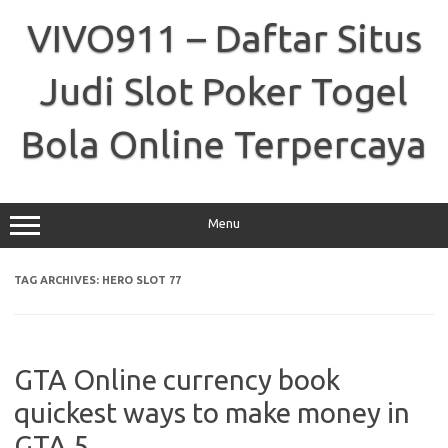
Skip
to
VIVO911 – Daftar Situs
content
Judi Slot Poker Togel
Bola Online Terpercaya
Menu
TAG ARCHIVES:
HERO SLOT 77
GTA Online currency book
quickest ways to make money in
GTA 5