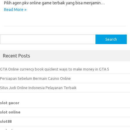
Pilih agen pkv online game terbaik yang bisa menjamin…
Read More »
S
e
a
Recent Posts
r
c
GTA Online currency book quickest ways to make money in GTA 5
h
Persiapan Sebelum Bermain Casino Online
f
o
Situs Judi Online Indonesia Pelayanan Terbaik
r
:
slot gacor
slot online
slot88