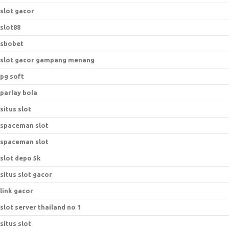
slot gacor
slot88
sbobet
slot gacor gampang menang
pg soft
parlay bola
situs slot
spaceman slot
spaceman slot
slot depo 5k
situs slot gacor
link gacor
slot server thailand no 1
situs slot