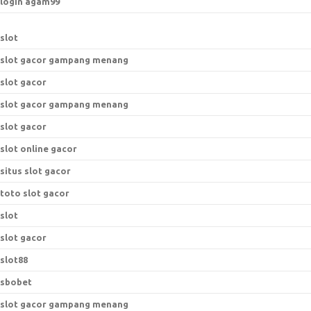
login agam99
slot
slot gacor gampang menang
slot gacor
slot gacor gampang menang
slot gacor
slot online gacor
situs slot gacor
toto slot gacor
slot
slot gacor
slot88
sbobet
slot gacor gampang menang