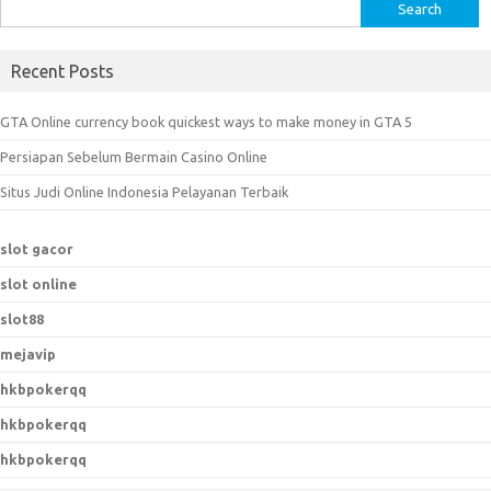
S
e
a
Recent Posts
r
c
GTA Online currency book quickest ways to make money in GTA 5
h
Persiapan Sebelum Bermain Casino Online
f
o
Situs Judi Online Indonesia Pelayanan Terbaik
r
:
slot gacor
slot online
slot88
mejavip
hkbpokerqq
hkbpokerqq
hkbpokerqq