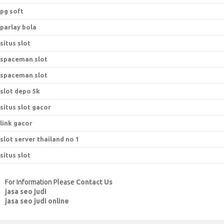
pg soft
parlay bola
situs slot
spaceman slot
spaceman slot
slot depo 5k
situs slot gacor
link gacor
slot server thailand no 1
situs slot
For Information Please
Contact Us
jasa seo judi
jasa seo judi online