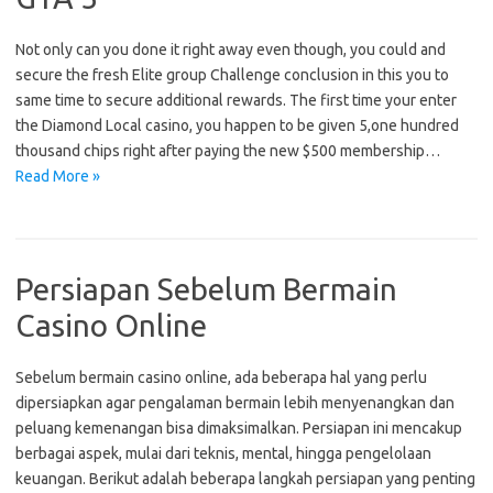
Not only can you done it right away even though, you could and
secure the fresh Elite group Challenge conclusion in this you to
same time to secure additional rewards. The first time your enter
the Diamond Local casino, you happen to be given 5,one hundred
thousand chips right after paying the new $500 membership…
Read More »
Persiapan Sebelum Bermain
Casino Online
Sebelum bermain casino online, ada beberapa hal yang perlu
dipersiapkan agar pengalaman bermain lebih menyenangkan dan
peluang kemenangan bisa dimaksimalkan. Persiapan ini mencakup
berbagai aspek, mulai dari teknis, mental, hingga pengelolaan
keuangan. Berikut adalah beberapa langkah persiapan yang penting