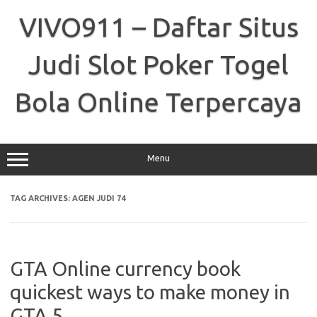
Skip
to
VIVO911 – Daftar Situs
content
Judi Slot Poker Togel
Bola Online Terpercaya
Menu
TAG ARCHIVES:
AGEN JUDI 74
GTA Online currency book
quickest ways to make money in
GTA 5