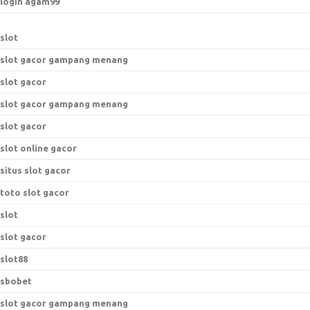
login agam99
slot
slot gacor gampang menang
slot gacor
slot gacor gampang menang
slot gacor
slot online gacor
situs slot gacor
toto slot gacor
slot
slot gacor
slot88
sbobet
slot gacor gampang menang