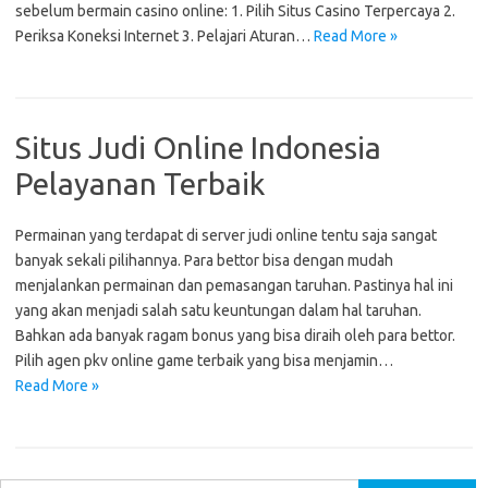
sebelum bermain casino online: 1. Pilih Situs Casino Terpercaya 2.
Periksa Koneksi Internet 3. Pelajari Aturan…
Read More »
Situs Judi Online Indonesia
Pelayanan Terbaik
Permainan yang terdapat di server judi online tentu saja sangat
banyak sekali pilihannya. Para bettor bisa dengan mudah
menjalankan permainan dan pemasangan taruhan. Pastinya hal ini
yang akan menjadi salah satu keuntungan dalam hal taruhan.
Bahkan ada banyak ragam bonus yang bisa diraih oleh para bettor.
Pilih agen pkv online game terbaik yang bisa menjamin…
Read More »