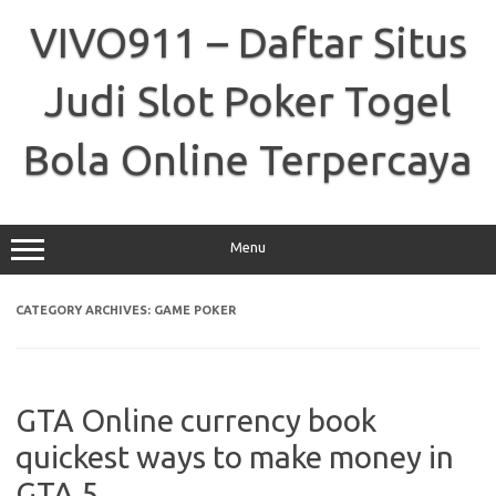
Skip
to
VIVO911 – Daftar Situs
content
Judi Slot Poker Togel
Bola Online Terpercaya
Menu
CATEGORY ARCHIVES:
GAME POKER
GTA Online currency book
quickest ways to make money in
GTA 5