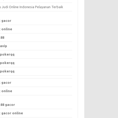
s Judi Online Indonesia Pelayanan Terbaik
t gacor
t online
t88
avip
bpokerqq
bpokerqq
bpokerqq
t gacor
t online
t88 gacor
t gacor online