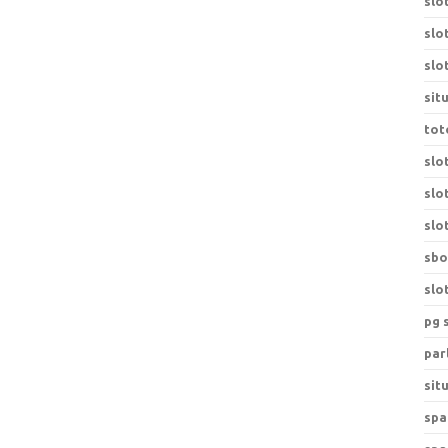
slo
slo
slo
sit
tot
slo
slo
slo
sbo
slo
pg 
par
sit
spa