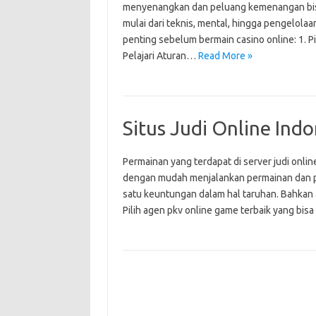
menyenangkan dan peluang kemenangan bisa
mulai dari teknis, mental, hingga pengelola
penting sebelum bermain casino online: 1. Pi
Pelajari Aturan…
Read More »
Situs Judi Online Ind
Permainan yang terdapat di server judi online
dengan mudah menjalankan permainan dan pe
satu keuntungan dalam hal taruhan. Bahkan a
Pilih agen pkv online game terbaik yang bi