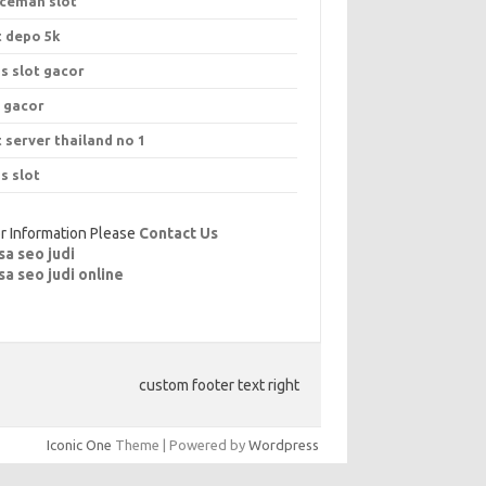
ceman slot
t depo 5k
us slot gacor
k gacor
t server thailand no 1
us slot
r Information Please
Contact Us
sa seo judi
sa seo judi online
custom footer text right
Iconic One
Theme | Powered by
Wordpress