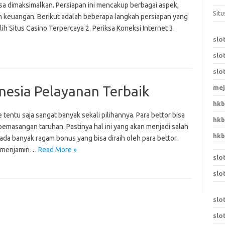
 dimaksimalkan. Persiapan ini mencakup berbagai aspek,
Situ
an keuangan. Berikut adalah beberapa langkah persiapan yang
lih Situs Casino Terpercaya 2. Periksa Koneksi Internet 3.
slo
slo
slo
onesia Pelayanan Terbaik
mej
hk
 tentu saja sangat banyak sekali pilihannya. Para bettor bisa
hk
masangan taruhan. Pastinya hal ini yang akan menjadi salah
hk
da banyak ragam bonus yang bisa diraih oleh para bettor.
sa menjamin…
Read More »
slo
slo
s
lo
slo