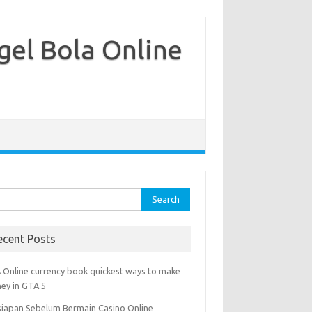
gel Bola Online
rch
ecent Posts
 Online currency book quickest ways to make
ey in GTA 5
siapan Sebelum Bermain Casino Online