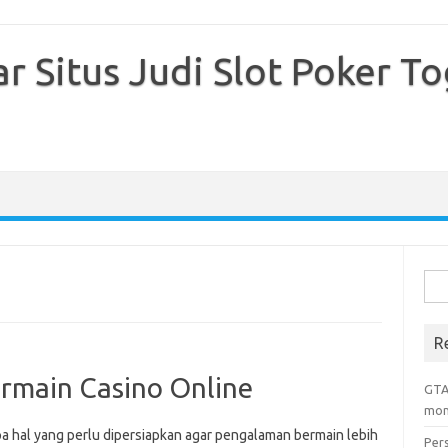
r Situs Judi Slot Poker To
Sea
for:
R
rmain Casino Online
GTA
mon
a hal yang perlu dipersiapkan agar pengalaman bermain lebih
Per