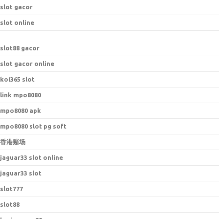
slot gacor
slot online
s
lot88 gacor
slot gacor online
koi365 slot
link mpo8080
mpo8080 apk
mpo8080 slot pg soft
香港赌场
jaguar33 slot online
jaguar33 slot
slot777
slot88