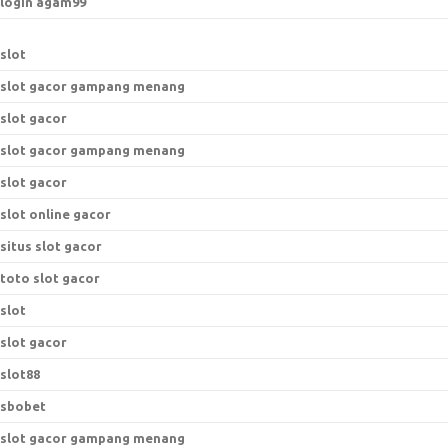
login agam99
slot
slot gacor gampang menang
slot gacor
slot gacor gampang menang
slot gacor
slot online gacor
situs slot gacor
toto slot gacor
slot
slot gacor
slot88
sbobet
slot gacor gampang menang