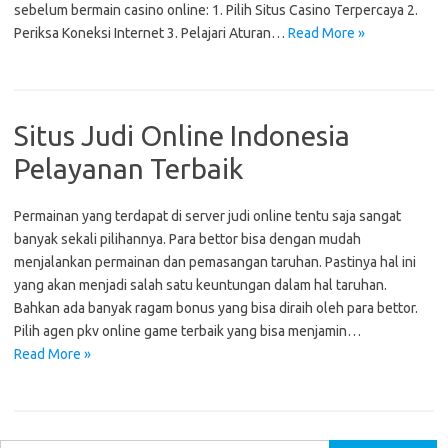
sebelum bermain casino online: 1. Pilih Situs Casino Terpercaya 2.
Periksa Koneksi Internet 3. Pelajari Aturan…
Read More »
Situs Judi Online Indonesia
Pelayanan Terbaik
Permainan yang terdapat di server judi online tentu saja sangat
banyak sekali pilihannya. Para bettor bisa dengan mudah
menjalankan permainan dan pemasangan taruhan. Pastinya hal ini
yang akan menjadi salah satu keuntungan dalam hal taruhan.
Bahkan ada banyak ragam bonus yang bisa diraih oleh para bettor.
Pilih agen pkv online game terbaik yang bisa menjamin…
Read More »