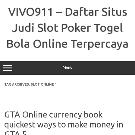
Skip
to
VIVO911 – Daftar Situs
content
Judi Slot Poker Togel
Bola Online Terpercaya
Menu
TAG ARCHIVES:
SLOT ONLINE 1
GTA Online currency book
quickest ways to make money in
GTA 5