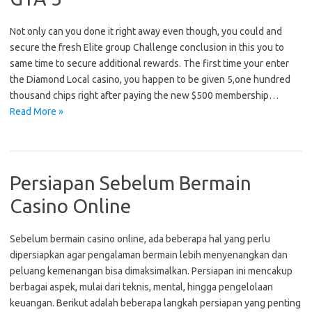
Not only can you done it right away even though, you could and
secure the fresh Elite group Challenge conclusion in this you to
same time to secure additional rewards. The first time your enter
the Diamond Local casino, you happen to be given 5,one hundred
thousand chips right after paying the new $500 membership…
Read More »
Persiapan Sebelum Bermain
Casino Online
Sebelum bermain casino online, ada beberapa hal yang perlu
dipersiapkan agar pengalaman bermain lebih menyenangkan dan
peluang kemenangan bisa dimaksimalkan. Persiapan ini mencakup
berbagai aspek, mulai dari teknis, mental, hingga pengelolaan
keuangan. Berikut adalah beberapa langkah persiapan yang penting