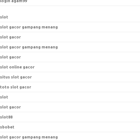
login agam99
slot
slot gacor gampang menang
slot gacor
slot gacor gampang menang
slot gacor
slot online gacor
situs slot gacor
toto slot gacor
slot
slot gacor
slot88
sbobet
slot gacor gampang menang