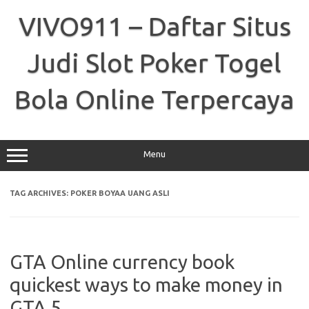
Skip
to
VIVO911 – Daftar Situs
content
Judi Slot Poker Togel
Bola Online Terpercaya
Menu
TAG ARCHIVES:
POKER BOYAA UANG ASLI
GTA Online currency book
quickest ways to make money in
GTA 5