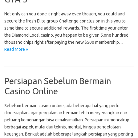
Not only can you done it right away even though, you could and
secure the fresh Elite group Challenge conclusion in this you to
same time to secure additional rewards. The first time your enter
the Diamond Local casino, you happen to be given 5,one hundred
thousand chips right after paying the new $500 membership…
Read More »
Persiapan Sebelum Bermain
Casino Online
Sebelum bermain casino online, ada beberapa hal yang perlu
dipersiapkan agar pengalaman bermain lebih menyenangkan dan
peluang kemenangan bisa dimaksimalkan. Persiapan ini mencakup
berbagai aspek, mulai dari teknis, mental, hingga pengelolaan
keuangan. Berikut adalah beberapa langkah persiapan yang penting