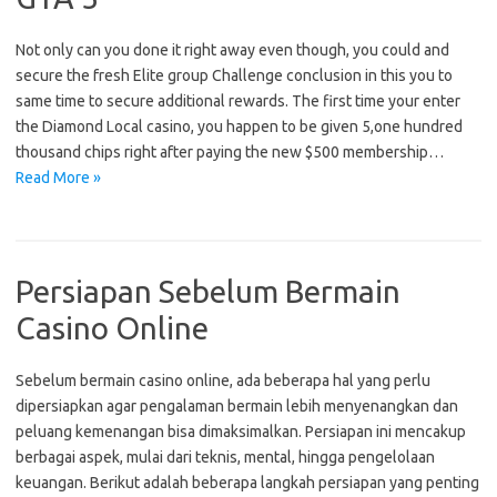
Not only can you done it right away even though, you could and
secure the fresh Elite group Challenge conclusion in this you to
same time to secure additional rewards. The first time your enter
the Diamond Local casino, you happen to be given 5,one hundred
thousand chips right after paying the new $500 membership…
Read More »
Persiapan Sebelum Bermain
Casino Online
Sebelum bermain casino online, ada beberapa hal yang perlu
dipersiapkan agar pengalaman bermain lebih menyenangkan dan
peluang kemenangan bisa dimaksimalkan. Persiapan ini mencakup
berbagai aspek, mulai dari teknis, mental, hingga pengelolaan
keuangan. Berikut adalah beberapa langkah persiapan yang penting