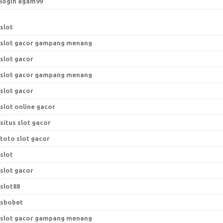
login agam99
slot
slot gacor gampang menang
slot gacor
slot gacor gampang menang
slot gacor
slot online gacor
situs slot gacor
toto slot gacor
slot
slot gacor
slot88
sbobet
slot gacor gampang menang