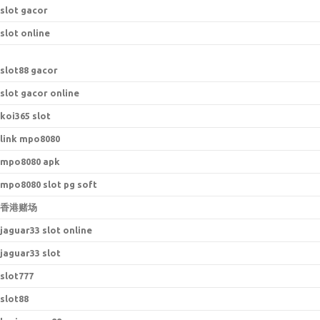
slot gacor
slot online
s
lot88 gacor
slot gacor online
koi365 slot
link mpo8080
mpo8080 apk
mpo8080 slot pg soft
香港赌场
jaguar33 slot online
jaguar33 slot
slot777
slot88