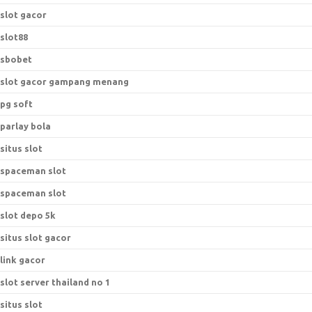
slot gacor
slot88
sbobet
slot gacor gampang menang
pg soft
parlay bola
situs slot
spaceman slot
spaceman slot
slot depo 5k
situs slot gacor
link gacor
slot server thailand no 1
situs slot