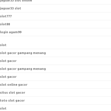
jaguar33 slot online
jaguar33 slot
slot777
slot88
login agam99
slot
slot gacor gampang menang
slot gacor
slot gacor gampang menang
slot gacor
slot online gacor
situs slot gacor
toto slot gacor
slot