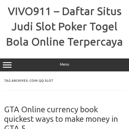
Skip
to
VIVO911 – Daftar Situs
content
Judi Slot Poker Togel
Bola Online Terpercaya
Menu
TAG ARCHIVES:
COIN QQ SLOT
GTA Online currency book
quickest ways to make money in
GTA 5