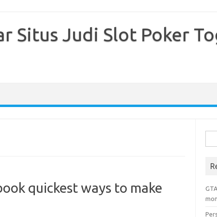
r Situs Judi Slot Poker To
Sea
for:
R
book quickest ways to make
GTA
mon
Per