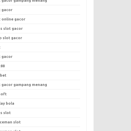
t gacor gampang menang
t gacor
t online gacor
us slot gacor
o slot gacor
t
t gacor
t88
bet
t gacor gampang menang
soft
lay bola
us slot
ceman slot