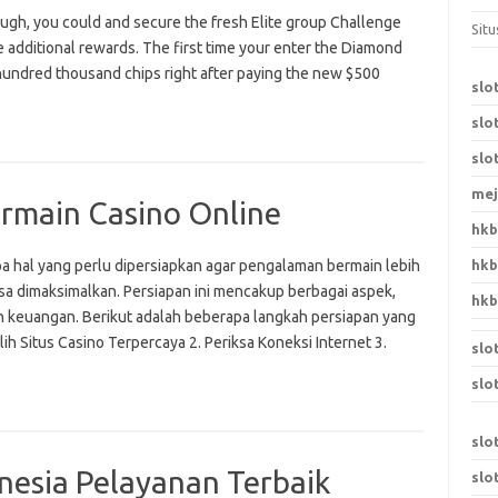
ough, you could and secure the fresh Elite group Challenge
Situ
e additional rewards. The first time your enter the Diamond
hundred thousand chips right after paying the new $500
slo
slo
slo
mej
rmain Casino Online
hk
a hal yang perlu dipersiapkan agar pengalaman bermain lebih
hk
 dimaksimalkan. Persiapan ini mencakup berbagai aspek,
hk
an keuangan. Berikut adalah beberapa langkah persiapan yang
lih Situs Casino Terpercaya 2. Periksa Koneksi Internet 3.
slo
slo
s
lo
onesia Pelayanan Terbaik
slo