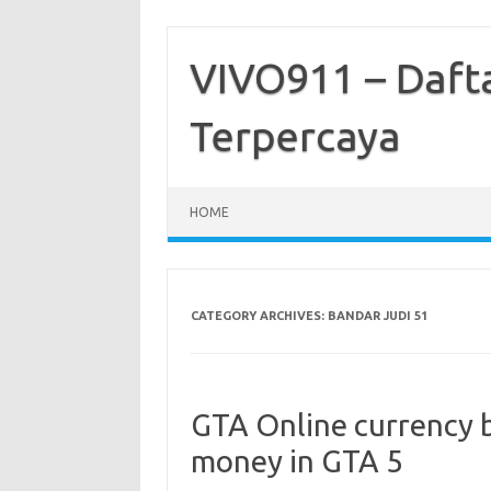
Skip
to
content
VIVO911 – Dafta
Terpercaya
HOME
CATEGORY ARCHIVES:
BANDAR JUDI 51
GTA Online currency 
money in GTA 5