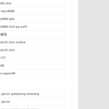
365 slot
k mpo8080
8080 apk
8080 slot pg soft
港赌场
uar33 slot online
uar33 slot
t777
t88
in agam99
t
t gacor gampang menang
t gacor