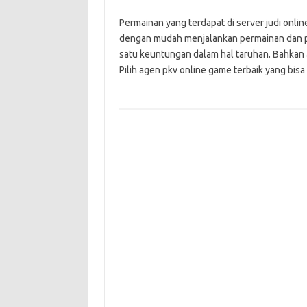
Permainan yang terdapat di server judi online
dengan mudah menjalankan permainan dan pe
satu keuntungan dalam hal taruhan. Bahkan a
Pilih agen pkv online game terbaik yang bi