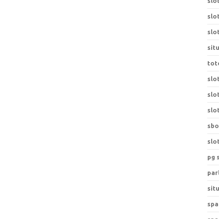
slo
slo
slo
sit
tot
slo
slo
slo
sbo
slo
pg 
par
sit
spa