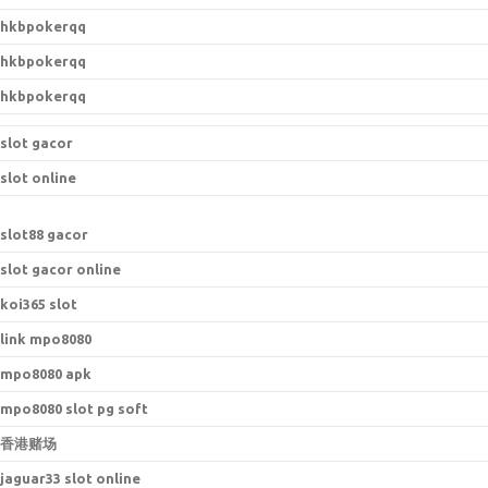
hkbpokerqq
hkbpokerqq
hkbpokerqq
slot gacor
slot online
s
lot88 gacor
slot gacor online
koi365 slot
link mpo8080
mpo8080 apk
mpo8080 slot pg soft
香港赌场
jaguar33 slot online