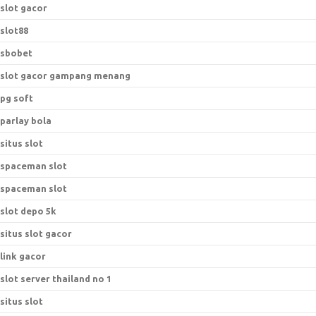
slot gacor
slot88
sbobet
slot gacor gampang menang
pg soft
parlay bola
situs slot
spaceman slot
spaceman slot
slot depo 5k
situs slot gacor
link gacor
slot server thailand no 1
situs slot