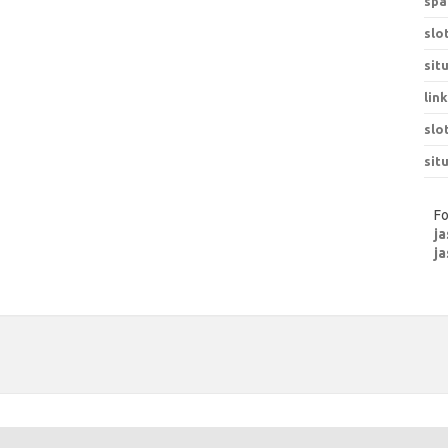
spa
slo
sit
lin
slo
sit
Fo
ja
ja