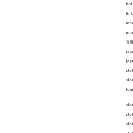
koi
lin
mpo
mpo
香
jag
jag
slo
slo
log
slo
slo
slo