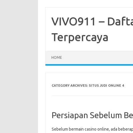
Skip
to
content
VIVO911 – Dafta
Terpercaya
HOME
CATEGORY ARCHIVES:
SITUS JUDI ONLINE 4
Persiapan Sebelum Be
Sebelum bermain casino online, ada beberap