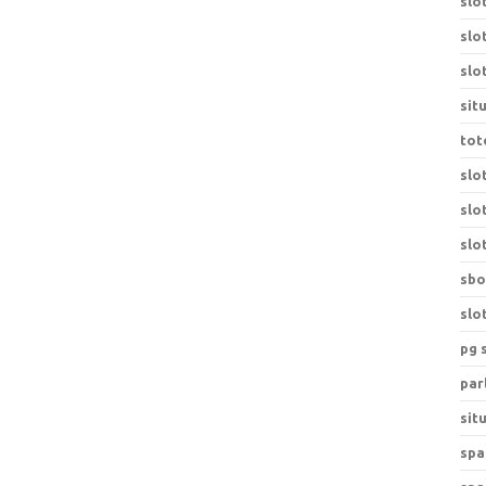
slo
slo
slo
sit
tot
slo
slo
slo
sbo
slo
pg 
par
sit
spa