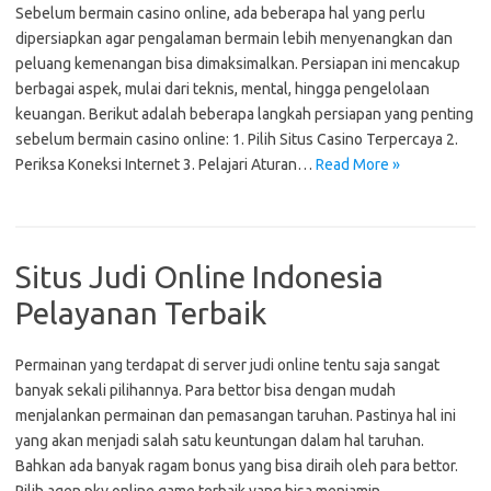
Sebelum bermain casino online, ada beberapa hal yang perlu
dipersiapkan agar pengalaman bermain lebih menyenangkan dan
peluang kemenangan bisa dimaksimalkan. Persiapan ini mencakup
berbagai aspek, mulai dari teknis, mental, hingga pengelolaan
keuangan. Berikut adalah beberapa langkah persiapan yang penting
sebelum bermain casino online: 1. Pilih Situs Casino Terpercaya 2.
Periksa Koneksi Internet 3. Pelajari Aturan…
Read More »
Situs Judi Online Indonesia
Pelayanan Terbaik
Permainan yang terdapat di server judi online tentu saja sangat
banyak sekali pilihannya. Para bettor bisa dengan mudah
menjalankan permainan dan pemasangan taruhan. Pastinya hal ini
yang akan menjadi salah satu keuntungan dalam hal taruhan.
Bahkan ada banyak ragam bonus yang bisa diraih oleh para bettor.