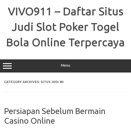
Skip
to
VIVO911 – Daftar Situs
content
Judi Slot Poker Togel
Bola Online Terpercaya
Menu
CATEGORY ARCHIVES:
SITUS JUDI 80
Persiapan Sebelum Bermain
Casino Online