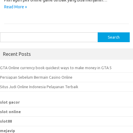
Pilih agen pkv online game terbaik yang bisa menjamin…
Read More »
S
e
a
Recent Posts
r
c
GTA Online currency book quickest ways to make money in GTA 5
h
Persiapan Sebelum Bermain Casino Online
f
o
Situs Judi Online Indonesia Pelayanan Terbaik
r
:
slot gacor
slot online
slot88
mejavip