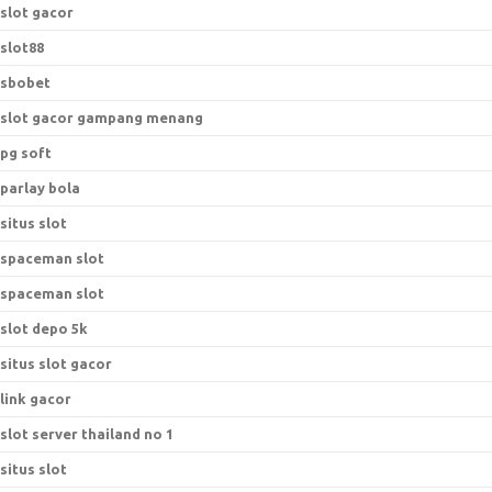
slot gacor
slot88
sbobet
slot gacor gampang menang
pg soft
parlay bola
situs slot
spaceman slot
spaceman slot
slot depo 5k
situs slot gacor
link gacor
slot server thailand no 1
situs slot