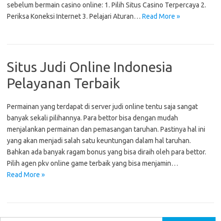
sebelum bermain casino online: 1. Pilih Situs Casino Terpercaya 2.
Periksa Koneksi Internet 3. Pelajari Aturan…
Read More »
Situs Judi Online Indonesia
Pelayanan Terbaik
Permainan yang terdapat di server judi online tentu saja sangat
banyak sekali pilihannya. Para bettor bisa dengan mudah
menjalankan permainan dan pemasangan taruhan. Pastinya hal ini
yang akan menjadi salah satu keuntungan dalam hal taruhan.
Bahkan ada banyak ragam bonus yang bisa diraih oleh para bettor.
Pilih agen pkv online game terbaik yang bisa menjamin…
Read More »