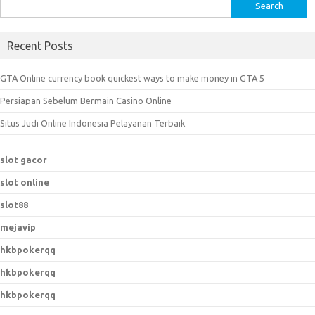
S
e
a
Recent Posts
r
c
GTA Online currency book quickest ways to make money in GTA 5
h
Persiapan Sebelum Bermain Casino Online
f
o
Situs Judi Online Indonesia Pelayanan Terbaik
r
:
slot gacor
slot online
slot88
mejavip
hkbpokerqq
hkbpokerqq
hkbpokerqq