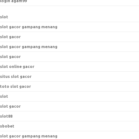
login agam99
slot
slot gacor gampang menang
slot gacor
slot gacor gampang menang
slot gacor
slot online gacor
situs slot gacor
toto slot gacor
slot
slot gacor
slot88
sbobet
slot gacor gampang menang