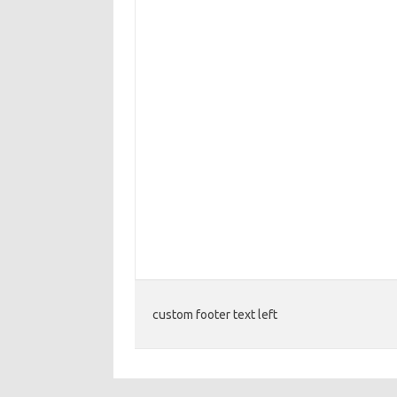
custom footer text left