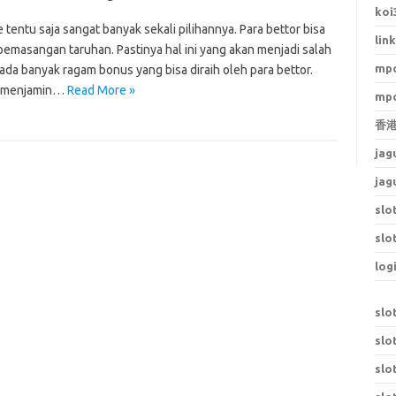
koi
 tentu saja sangat banyak sekali pilihannya. Para bettor bisa
lin
masangan taruhan. Pastinya hal ini yang akan menjadi salah
mpo
da banyak ragam bonus yang bisa diraih oleh para bettor.
sa menjamin…
Read More »
mpo
香
jag
jag
slo
slo
log
slo
slo
slo