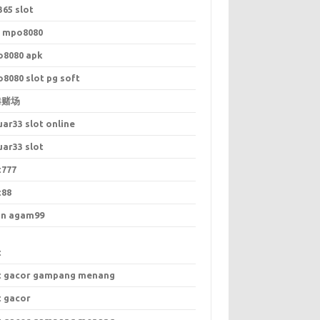
365 slot
k mpo8080
8080 apk
8080 slot pg soft
港赌场
uar33 slot online
uar33 slot
t777
t88
in agam99
t
t gacor gampang menang
t gacor