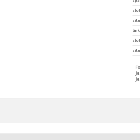
spa
slo
sit
lin
slo
sit
Fo
ja
ja