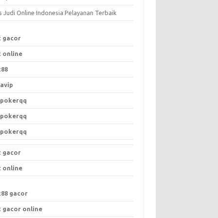
s Judi Online Indonesia Pelayanan Terbaik
t gacor
t online
t88
avip
bpokerqq
bpokerqq
bpokerqq
t gacor
t online
t88 gacor
t gacor online