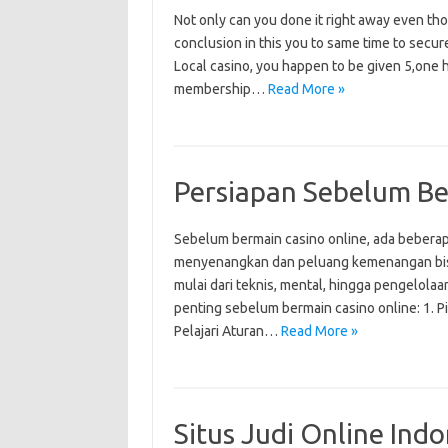
Not only can you done it right away even th
conclusion in this you to same time to secur
Local casino, you happen to be given 5,one 
membership…
Read More »
Persiapan Sebelum Be
Sebelum bermain casino online, ada beberap
menyenangkan dan peluang kemenangan bisa
mulai dari teknis, mental, hingga pengelola
penting sebelum bermain casino online: 1. Pi
Pelajari Aturan…
Read More »
Situs Judi Online Ind