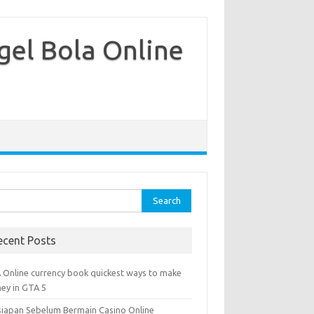
gel Bola Online
rch
ecent Posts
 Online currency book quickest ways to make
ey in GTA 5
siapan Sebelum Bermain Casino Online