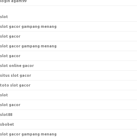
login agam99
slot
slot gacor gampang menang
slot gacor
slot gacor gampang menang
slot gacor
slot online gacor
situs slot gacor
toto slot gacor
slot
slot gacor
slot88
sbobet
slot gacor gampang menang