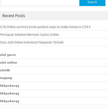
S
e
a
Recent Posts
r
c
GTA Online currency book quickest ways to make money in GTA 5
h
Persiapan Sebelum Bermain Casino Online
f
o
Situs Judi Online Indonesia Pelayanan Terbaik
r
:
slot gacor
slot online
slot88
mejavip
hkbpokerqq
hkbpokerqq
hkbpokerqq