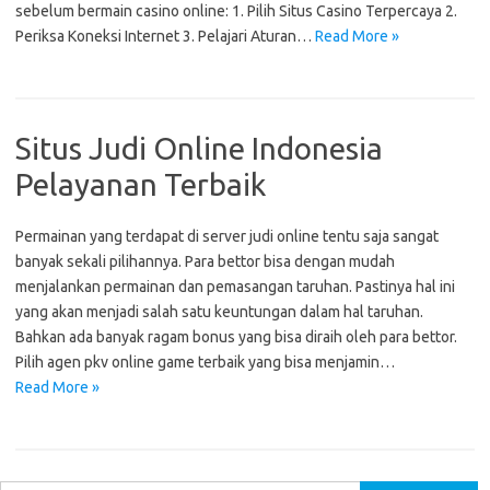
sebelum bermain casino online: 1. Pilih Situs Casino Terpercaya 2.
Periksa Koneksi Internet 3. Pelajari Aturan…
Read More »
Situs Judi Online Indonesia
Pelayanan Terbaik
Permainan yang terdapat di server judi online tentu saja sangat
banyak sekali pilihannya. Para bettor bisa dengan mudah
menjalankan permainan dan pemasangan taruhan. Pastinya hal ini
yang akan menjadi salah satu keuntungan dalam hal taruhan.
Bahkan ada banyak ragam bonus yang bisa diraih oleh para bettor.
Pilih agen pkv online game terbaik yang bisa menjamin…
Read More »