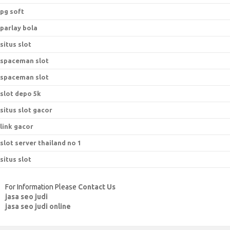
pg soft
parlay bola
situs slot
spaceman slot
spaceman slot
slot depo 5k
situs slot gacor
link gacor
slot server thailand no 1
situs slot
For Information Please
Contact Us
jasa seo judi
jasa seo judi online