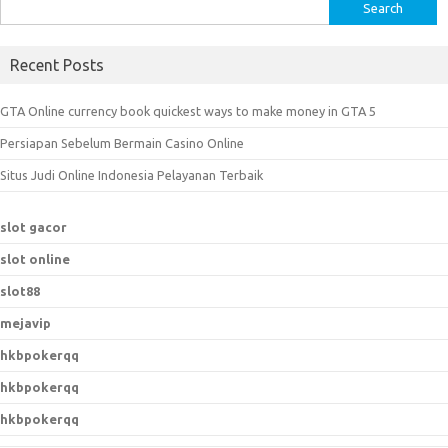
S
e
a
Recent Posts
r
c
GTA Online currency book quickest ways to make money in GTA 5
h
Persiapan Sebelum Bermain Casino Online
f
o
Situs Judi Online Indonesia Pelayanan Terbaik
r
:
slot gacor
slot online
slot88
mejavip
hkbpokerqq
hkbpokerqq
hkbpokerqq