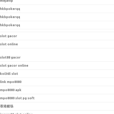
mejavip
hkbpokerqq
hkbpokerqq
hkbpokerqq
slot gacor
slot online
s
lot88 gacor
slot gacor online
koi365 slot
link mpo8080
mpo8080 apk
mpo8080 slot pg soft
香港赌场