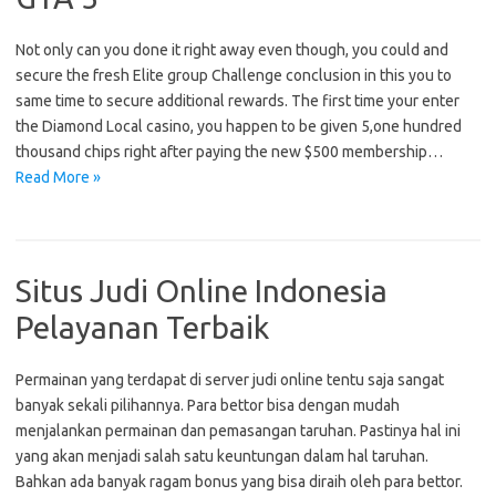
Not only can you done it right away even though, you could and
secure the fresh Elite group Challenge conclusion in this you to
same time to secure additional rewards. The first time your enter
the Diamond Local casino, you happen to be given 5,one hundred
thousand chips right after paying the new $500 membership…
Read More »
Situs Judi Online Indonesia
Pelayanan Terbaik
Permainan yang terdapat di server judi online tentu saja sangat
banyak sekali pilihannya. Para bettor bisa dengan mudah
menjalankan permainan dan pemasangan taruhan. Pastinya hal ini
yang akan menjadi salah satu keuntungan dalam hal taruhan.
Bahkan ada banyak ragam bonus yang bisa diraih oleh para bettor.