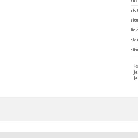
spa
slo
sit
lin
slo
sit
Fo
ja
ja