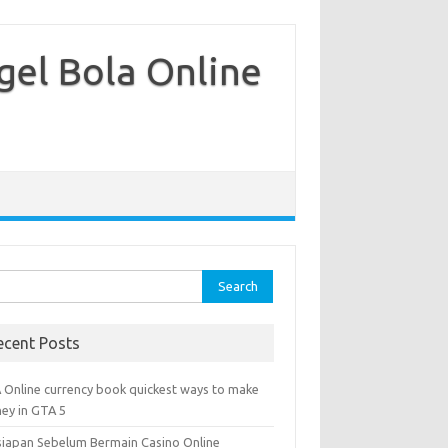
gel Bola Online
rch
ecent Posts
 Online currency book quickest ways to make
ey in GTA 5
siapan Sebelum Bermain Casino Online