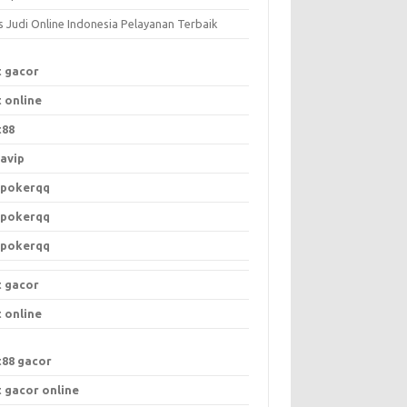
s Judi Online Indonesia Pelayanan Terbaik
t gacor
t online
t88
avip
bpokerqq
bpokerqq
bpokerqq
t gacor
t online
t88 gacor
t gacor online