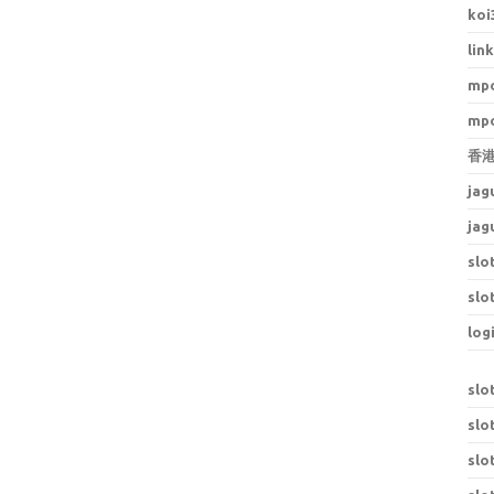
koi
lin
mpo
mpo
香
jag
jag
slo
slo
log
slo
slo
slo