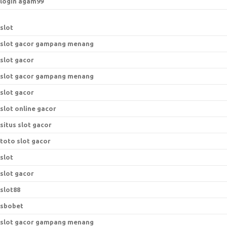
login agam99
slot
slot gacor gampang menang
slot gacor
slot gacor gampang menang
slot gacor
slot online gacor
situs slot gacor
toto slot gacor
slot
slot gacor
slot88
sbobet
slot gacor gampang menang