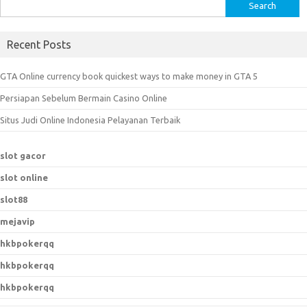
S
e
a
Recent Posts
r
c
GTA Online currency book quickest ways to make money in GTA 5
h
Persiapan Sebelum Bermain Casino Online
f
o
Situs Judi Online Indonesia Pelayanan Terbaik
r
:
slot gacor
slot online
slot88
mejavip
hkbpokerqq
hkbpokerqq
hkbpokerqq