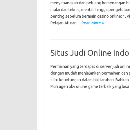
menyenangkan dan peluang kemenangan bisa
mulai dari teknis, mental, hingga pengelola
penting sebelum bermain casino online: 1. Pi
Pelajari Aturan…
Read More »
Situs Judi Online Ind
Permainan yang terdapat di server judi online
dengan mudah menjalankan permainan dan pe
satu keuntungan dalam hal taruhan. Bahkan a
Pilih agen pkv online game terbaik yang bi