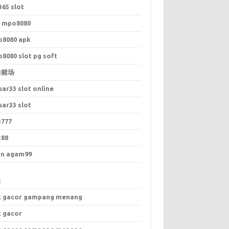
365 slot
k mpo8080
8080 apk
8080 slot pg soft
港赌场
uar33 slot online
uar33 slot
t777
t88
in agam99
t
t gacor gampang menang
t gacor