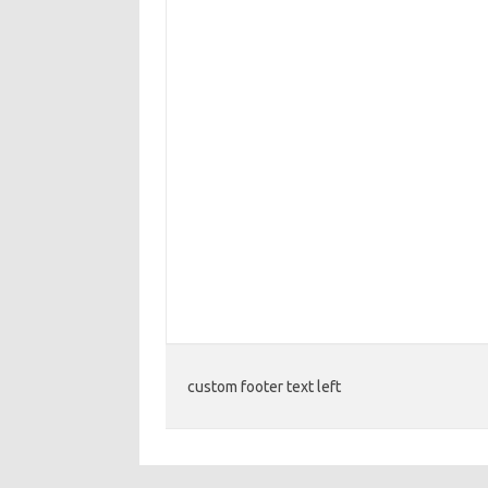
custom footer text left