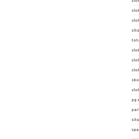
slo
slo
slo
sit
tot
slo
slo
slo
sbo
slo
pg 
par
sit
spa