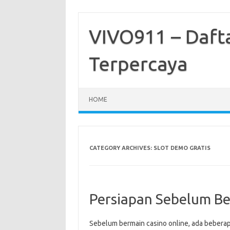
Skip
to
content
VIVO911 – Dafta
Terpercaya
HOME
CATEGORY ARCHIVES:
SLOT DEMO GRATIS
Persiapan Sebelum Be
Sebelum bermain casino online, ada beberap