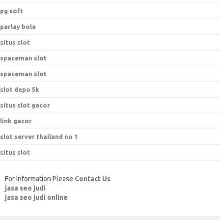
pg soft
parlay bola
situs slot
spaceman slot
spaceman slot
slot depo 5k
situs slot gacor
link gacor
slot server thailand no 1
situs slot
For Information Please
Contact Us
jasa seo judi
jasa seo judi online