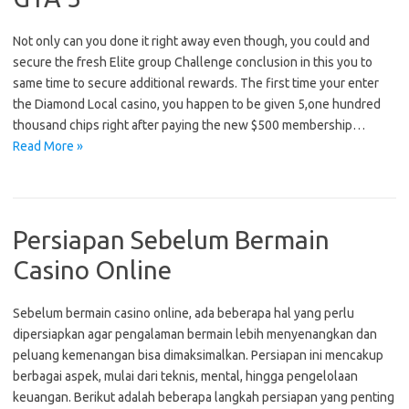
Not only can you done it right away even though, you could and
secure the fresh Elite group Challenge conclusion in this you to
same time to secure additional rewards. The first time your enter
the Diamond Local casino, you happen to be given 5,one hundred
thousand chips right after paying the new $500 membership…
Read More »
Persiapan Sebelum Bermain
Casino Online
Sebelum bermain casino online, ada beberapa hal yang perlu
dipersiapkan agar pengalaman bermain lebih menyenangkan dan
peluang kemenangan bisa dimaksimalkan. Persiapan ini mencakup
berbagai aspek, mulai dari teknis, mental, hingga pengelolaan
keuangan. Berikut adalah beberapa langkah persiapan yang penting