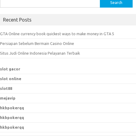
S
e
a
Recent Posts
r
c
GTA Online currency book quickest ways to make money in GTA 5
h
Persiapan Sebelum Bermain Casino Online
f
o
Situs Judi Online Indonesia Pelayanan Terbaik
r
:
slot gacor
slot online
slot88
mejavip
hkbpokerqq
hkbpokerqq
hkbpokerqq