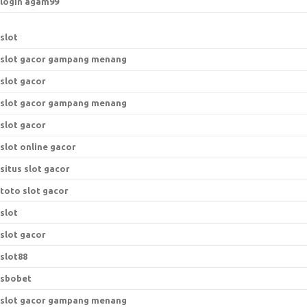
login agam99
slot
slot gacor gampang menang
slot gacor
slot gacor gampang menang
slot gacor
slot online gacor
situs slot gacor
toto slot gacor
slot
slot gacor
slot88
sbobet
slot gacor gampang menang