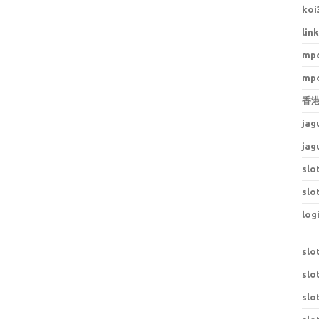
koi
lin
mpo
mpo
香
jag
jag
slo
slo
log
slo
slo
slo