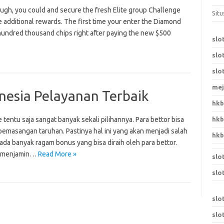
ough, you could and secure the fresh Elite group Challenge
Situ
e additional rewards. The first time your enter the Diamond
hundred thousand chips right after paying the new $500
slo
slo
slo
mej
onesia Pelayanan Terbaik
hk
 tentu saja sangat banyak sekali pilihannya. Para bettor bisa
hk
masangan taruhan. Pastinya hal ini yang akan menjadi salah
hk
da banyak ragam bonus yang bisa diraih oleh para bettor.
sa menjamin…
Read More »
slo
slo
s
lo
slo