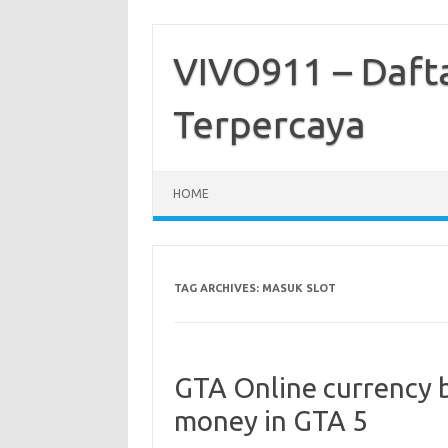
Skip
to
content
VIVO911 – Dafta
Terpercaya
HOME
TAG ARCHIVES:
MASUK SLOT
GTA Online currency 
money in GTA 5