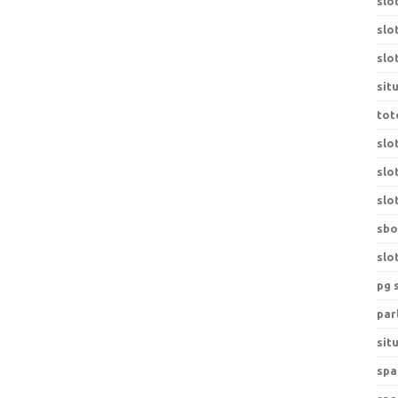
slo
slo
slo
sit
tot
slo
slo
slo
sbo
slo
pg 
par
sit
spa