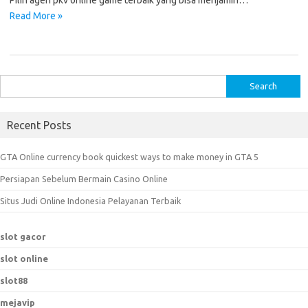
Pilih agen pkv online game terbaik yang bisa menjamin…
Read More »
S
e
a
Recent Posts
r
c
GTA Online currency book quickest ways to make money in GTA 5
h
Persiapan Sebelum Bermain Casino Online
f
o
Situs Judi Online Indonesia Pelayanan Terbaik
r
:
slot gacor
slot online
slot88
mejavip