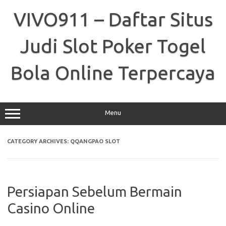
Skip
to
VIVO911 – Daftar Situs
content
Judi Slot Poker Togel
Bola Online Terpercaya
Menu
CATEGORY ARCHIVES:
QQANGPAO SLOT
Persiapan Sebelum Bermain
Casino Online