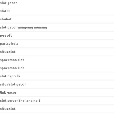
slot gacor
slot88
sbobet
slot gacor gampang menang
pg soft
parlay bola
situs slot
spaceman slot
spaceman slot
slot depo 5k
situs slot gacor
link gacor
slot server thailand no 1
situs slot