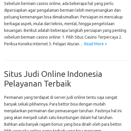
Sebelum bermain casino online, ada beberapa hal yang perlu
dipersiapkan agar pengalaman bermain lebih menyenangkan dan
peluang kemenangan bisa dimaksimalkan. Persiapan ini mencakup
berbagai aspek, mulai dari teknis, mental, hingga pengelolaan
keuangan. Berikut adalah beberapa langkah persiapan yang penting
sebelum bermain casino online: 1. Pilih Situs Casino Terpercaya 2.
Periksa Koneksi Internet 3. Pelajari Aturan…
Read More »
Situs Judi Online Indonesia
Pelayanan Terbaik
Permainan yang terdapat di server judi online tentu saja sangat
banyak sekali pilihannya. Para bettor bisa dengan mudah
menjalankan permainan dan pemasangan taruhan. Pastinya hal ini
yang akan menjadi salah satu keuntungan dalam hal taruhan.
Bahkan ada banyak ragam bonus yang bisa diraih oleh para bettor.