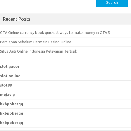
S
e
a
Recent Posts
r
c
GTA Online currency book quickest ways to make money in GTA 5
h
Persiapan Sebelum Bermain Casino Online
f
o
Situs Judi Online Indonesia Pelayanan Terbaik
r
:
slot gacor
slot online
slot88
mejavip
hkbpokerqq
hkbpokerqq
hkbpokerqq