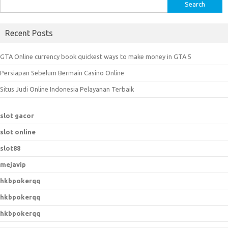
S
e
a
Recent Posts
r
c
GTA Online currency book quickest ways to make money in GTA 5
h
Persiapan Sebelum Bermain Casino Online
f
o
Situs Judi Online Indonesia Pelayanan Terbaik
r
:
slot gacor
slot online
slot88
mejavip
hkbpokerqq
hkbpokerqq
hkbpokerqq