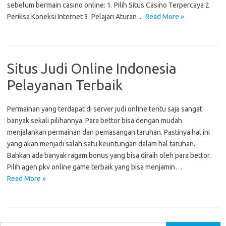
sebelum bermain casino online: 1. Pilih Situs Casino Terpercaya 2.
Periksa Koneksi Internet 3. Pelajari Aturan…
Read More »
Situs Judi Online Indonesia
Pelayanan Terbaik
Permainan yang terdapat di server judi online tentu saja sangat
banyak sekali pilihannya. Para bettor bisa dengan mudah
menjalankan permainan dan pemasangan taruhan. Pastinya hal ini
yang akan menjadi salah satu keuntungan dalam hal taruhan.
Bahkan ada banyak ragam bonus yang bisa diraih oleh para bettor.
Pilih agen pkv online game terbaik yang bisa menjamin…
Read More »