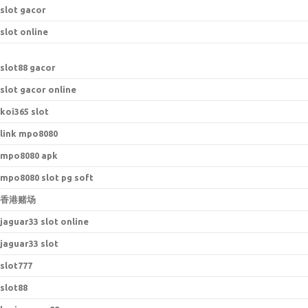
slot gacor
slot online
s
lot88 gacor
slot gacor online
koi365 slot
link mpo8080
mpo8080 apk
mpo8080 slot pg soft
香港赌场
jaguar33 slot online
jaguar33 slot
slot777
slot88