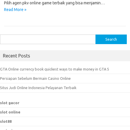
Pilih agen pkv online game terbaik yang bisa menjamin…
Read More »
S
e
a
Recent Posts
r
c
GTA Online currency book quickest ways to make money in GTA 5
h
Persiapan Sebelum Bermain Casino Online
f
o
Situs Judi Online Indonesia Pelayanan Terbaik
r
:
slot gacor
slot online
slot88