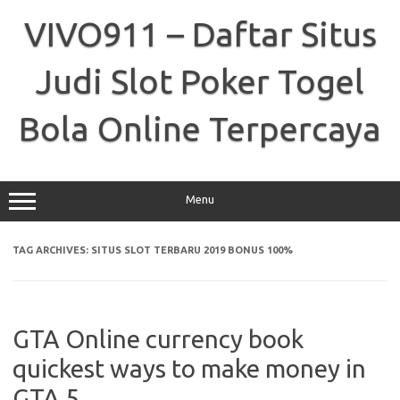
Skip
to
VIVO911 – Daftar Situs
content
Judi Slot Poker Togel
Bola Online Terpercaya
Menu
TAG ARCHIVES:
SITUS SLOT TERBARU 2019 BONUS 100%
GTA Online currency book
quickest ways to make money in
GTA 5