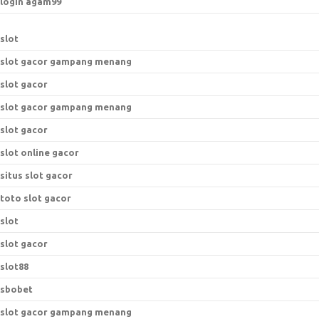
login agam99
slot
slot gacor gampang menang
slot gacor
slot gacor gampang menang
slot gacor
slot online gacor
situs slot gacor
toto slot gacor
slot
slot gacor
slot88
sbobet
slot gacor gampang menang