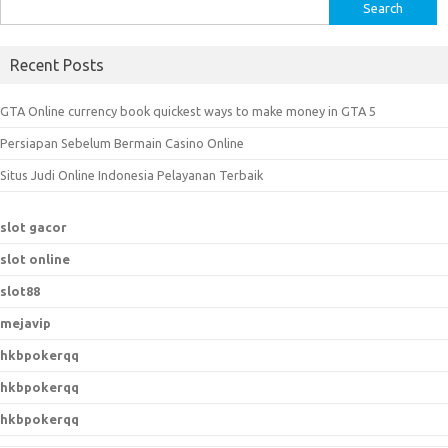
S
e
a
Recent Posts
r
c
GTA Online currency book quickest ways to make money in GTA 5
h
Persiapan Sebelum Bermain Casino Online
f
o
Situs Judi Online Indonesia Pelayanan Terbaik
r
:
slot gacor
slot online
slot88
mejavip
hkbpokerqq
hkbpokerqq
hkbpokerqq