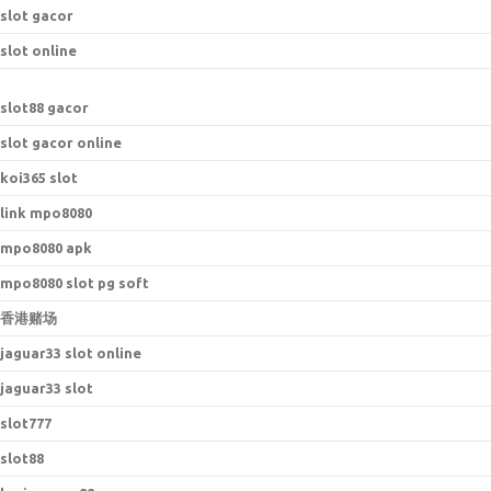
slot gacor
slot online
s
lot88 gacor
slot gacor online
koi365 slot
link mpo8080
mpo8080 apk
mpo8080 slot pg soft
香港赌场
jaguar33 slot online
jaguar33 slot
slot777
slot88