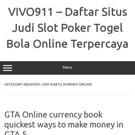
Skip
to
VIVO911 – Daftar Situs
content
Judi Slot Poker Togel
Bola Online Terpercaya
Menu
CATEGORY ARCHIVES:
JUDI KARTU DOMINO ONLINE
GTA Online currency book
quickest ways to make money in
GTA 5