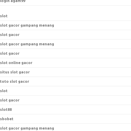
login agam99
slot
slot gacor gampang menang
slot gacor
slot gacor gampang menang
slot gacor
slot online gacor
situs slot gacor
toto slot gacor
slot
slot gacor
slot88
sbobet
slot gacor gampang menang