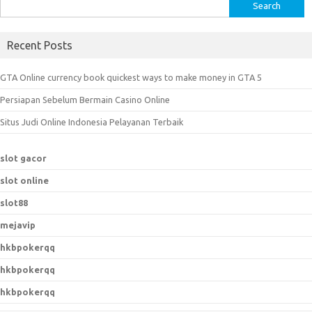
S
e
a
Recent Posts
r
c
GTA Online currency book quickest ways to make money in GTA 5
h
Persiapan Sebelum Bermain Casino Online
f
o
Situs Judi Online Indonesia Pelayanan Terbaik
r
:
slot gacor
slot online
slot88
mejavip
hkbpokerqq
hkbpokerqq
hkbpokerqq