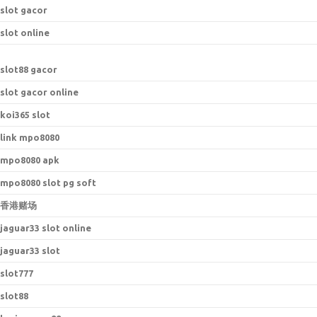
slot gacor
slot online
s
lot88 gacor
slot gacor online
koi365 slot
link mpo8080
mpo8080 apk
mpo8080 slot pg soft
香港赌场
jaguar33 slot online
jaguar33 slot
slot777
slot88