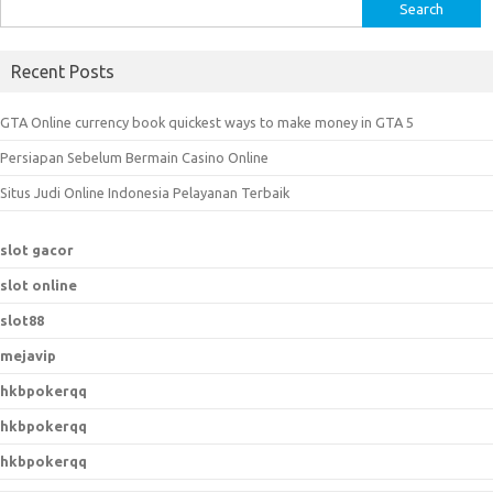
S
e
a
Recent Posts
r
c
GTA Online currency book quickest ways to make money in GTA 5
h
Persiapan Sebelum Bermain Casino Online
f
o
Situs Judi Online Indonesia Pelayanan Terbaik
r
:
slot gacor
slot online
slot88
mejavip
hkbpokerqq
hkbpokerqq
hkbpokerqq