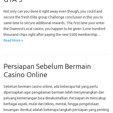
Not only can you done it right away even though, you could and
secure the fresh Elite group Challenge conclusion in this you to
same time to secure additional rewards. The first time your enter
the Diamond Local casino, you happen to be given 5,one hundred
thousand chips right after paying the new $500 membership…
Read More »
Persiapan Sebelum Bermain
Casino Online
Sebelum bermain casino online, ada beberapa hal yang perlu
dipersiapkan agar pengalaman bermain lebih menyenangkan dan
peluang kemenangan bisa dimaksimalkan. Persiapan ini mencakup
berbagai aspek, mulai dari teknis, mental, hingga pengelolaan
keuangan. Berikut adalah beberapa langkah persiapan yang penting