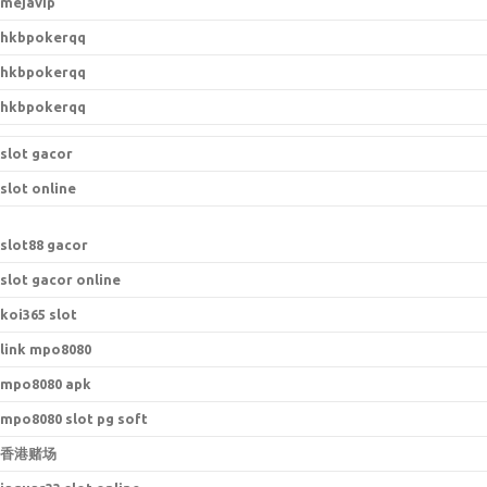
mejavip
hkbpokerqq
hkbpokerqq
hkbpokerqq
slot gacor
slot online
s
lot88 gacor
slot gacor online
koi365 slot
link mpo8080
mpo8080 apk
mpo8080 slot pg soft
香港赌场