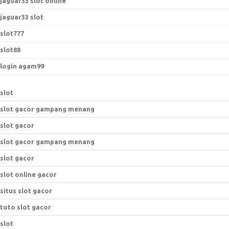
jaguar33 slot online
jaguar33 slot
slot777
slot88
login agam99
slot
slot gacor gampang menang
slot gacor
slot gacor gampang menang
slot gacor
slot online gacor
situs slot gacor
toto slot gacor
slot