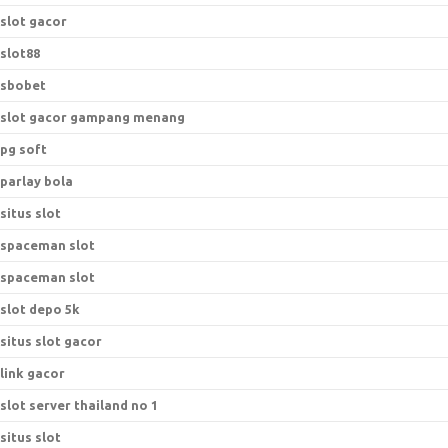
slot gacor
slot88
sbobet
slot gacor gampang menang
pg soft
parlay bola
situs slot
spaceman slot
spaceman slot
slot depo 5k
situs slot gacor
link gacor
slot server thailand no 1
situs slot