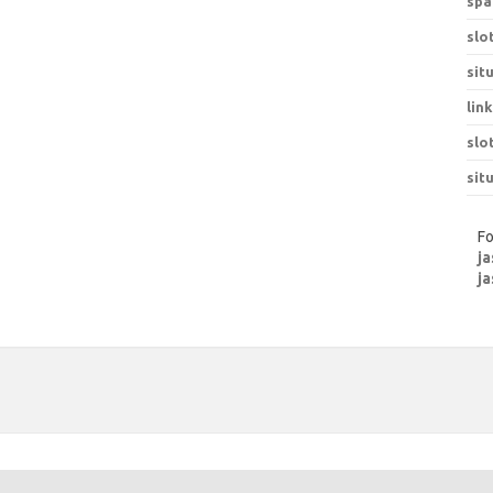
spa
slo
sit
lin
slo
sit
Fo
ja
ja