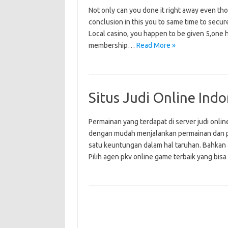
Not only can you done it right away even th
conclusion in this you to same time to secur
Local casino, you happen to be given 5,one 
membership…
Read More »
Situs Judi Online Ind
Permainan yang terdapat di server judi online
dengan mudah menjalankan permainan dan pe
satu keuntungan dalam hal taruhan. Bahkan a
Pilih agen pkv online game terbaik yang bi