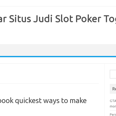
r Situs Judi Slot Poker To
Sea
for:
R
book quickest ways to make
GTA
mon
Per