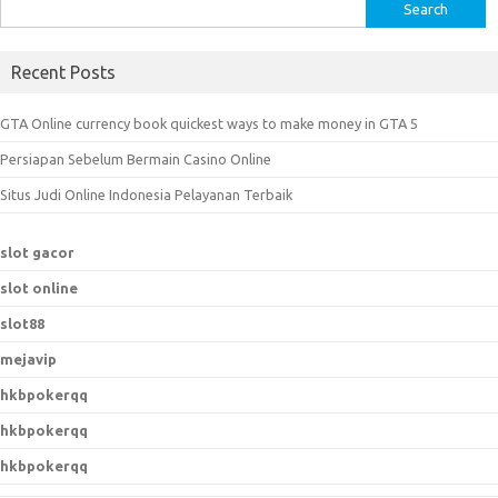
S
e
a
Recent Posts
r
c
GTA Online currency book quickest ways to make money in GTA 5
h
Persiapan Sebelum Bermain Casino Online
f
o
Situs Judi Online Indonesia Pelayanan Terbaik
r
:
slot gacor
slot online
slot88
mejavip
hkbpokerqq
hkbpokerqq
hkbpokerqq