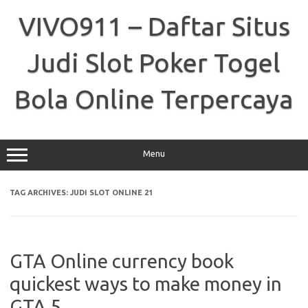
Skip
to
VIVO911 – Daftar Situs
content
Judi Slot Poker Togel
Bola Online Terpercaya
Menu
TAG ARCHIVES:
JUDI SLOT ONLINE 21
GTA Online currency book
quickest ways to make money in
GTA 5