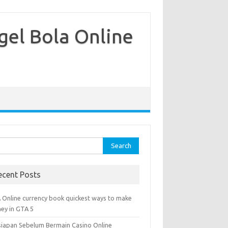
gel Bola Online
rch
ecent Posts
 Online currency book quickest ways to make
ey in GTA 5
siapan Sebelum Bermain Casino Online