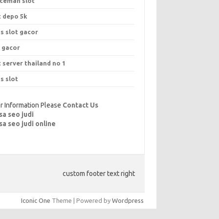
ceman slot
t depo 5k
us slot gacor
k gacor
t server thailand no 1
us slot
r Information Please
Contact Us
sa seo judi
sa seo judi online
custom footer text right
Iconic One
Theme | Powered by
Wordpress