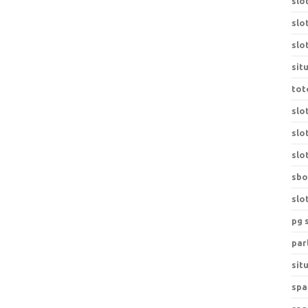
slo
slo
slo
sit
tot
slo
slo
slo
sbo
slo
pg 
par
sit
spa