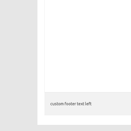
custom footer text left