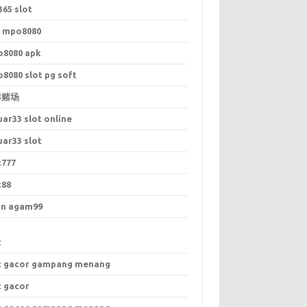
365 slot
k mpo8080
8080 apk
8080 slot pg soft
港赌场
uar33 slot online
uar33 slot
t777
t88
in agam99
t
t gacor gampang menang
t gacor