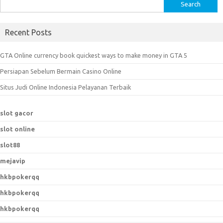
S
e
a
Recent Posts
r
c
GTA Online currency book quickest ways to make money in GTA 5
h
Persiapan Sebelum Bermain Casino Online
f
o
Situs Judi Online Indonesia Pelayanan Terbaik
r
:
slot gacor
slot online
slot88
mejavip
hkbpokerqq
hkbpokerqq
hkbpokerqq