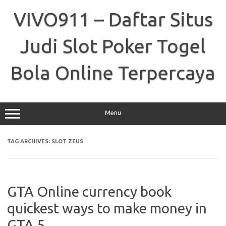
Skip
to
VIVO911 – Daftar Situs
content
Judi Slot Poker Togel
Bola Online Terpercaya
Menu
TAG ARCHIVES:
SLOT ZEUS
GTA Online currency book
quickest ways to make money in
GTA 5