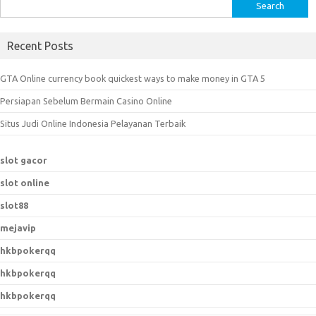
S
e
a
Recent Posts
r
c
GTA Online currency book quickest ways to make money in GTA 5
h
Persiapan Sebelum Bermain Casino Online
f
o
Situs Judi Online Indonesia Pelayanan Terbaik
r
:
slot gacor
slot online
slot88
mejavip
hkbpokerqq
hkbpokerqq
hkbpokerqq