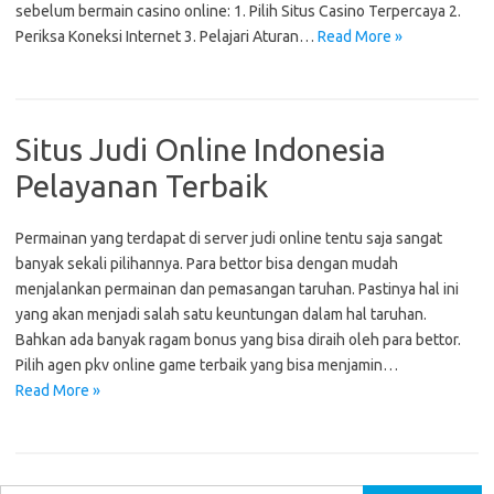
sebelum bermain casino online: 1. Pilih Situs Casino Terpercaya 2.
Periksa Koneksi Internet 3. Pelajari Aturan…
Read More »
Situs Judi Online Indonesia
Pelayanan Terbaik
Permainan yang terdapat di server judi online tentu saja sangat
banyak sekali pilihannya. Para bettor bisa dengan mudah
menjalankan permainan dan pemasangan taruhan. Pastinya hal ini
yang akan menjadi salah satu keuntungan dalam hal taruhan.
Bahkan ada banyak ragam bonus yang bisa diraih oleh para bettor.
Pilih agen pkv online game terbaik yang bisa menjamin…
Read More »