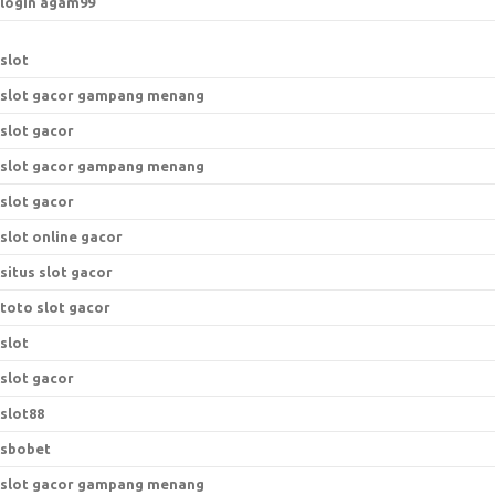
login agam99
slot
slot gacor gampang menang
slot gacor
slot gacor gampang menang
slot gacor
slot online gacor
situs slot gacor
toto slot gacor
slot
slot gacor
slot88
sbobet
slot gacor gampang menang