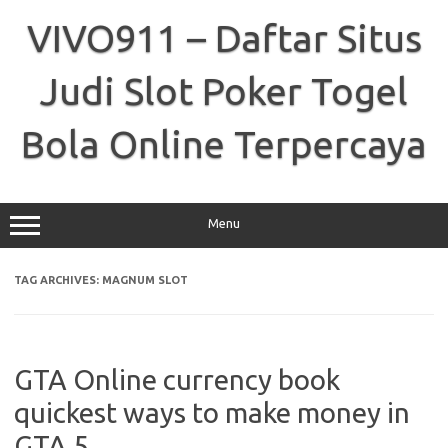
Skip
to
VIVO911 – Daftar Situs
content
Judi Slot Poker Togel
Bola Online Terpercaya
Menu
TAG ARCHIVES:
MAGNUM SLOT
GTA Online currency book
quickest ways to make money in
GTA 5