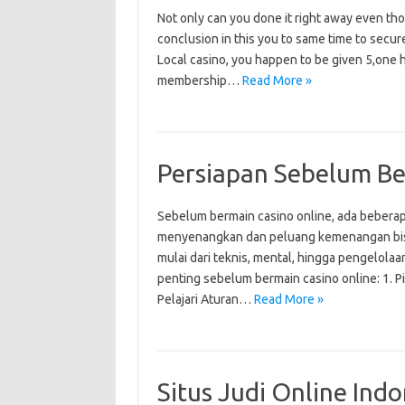
Not only can you done it right away even th
conclusion in this you to same time to secur
Local casino, you happen to be given 5,one 
membership…
Read More »
Persiapan Sebelum Be
Sebelum bermain casino online, ada beberap
menyenangkan dan peluang kemenangan bisa
mulai dari teknis, mental, hingga pengelola
penting sebelum bermain casino online: 1. Pi
Pelajari Aturan…
Read More »
Situs Judi Online Ind