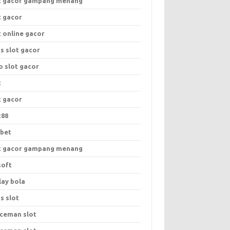
t gacor gampang menang
t gacor
t online gacor
us slot gacor
o slot gacor
t
t gacor
t88
bet
t gacor gampang menang
soft
lay bola
us slot
ceman slot