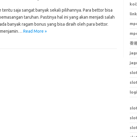
koi
 tentu saja sangat banyak sekali pilihannya. Para bettor bisa
lin
masangan taruhan. Pastinya hal ini yang akan menjadi salah
mpo
da banyak ragam bonus yang bisa diraih oleh para bettor.
sa menjamin…
Read More »
mpo
香
jag
jag
slo
slo
log
slo
slo
slo