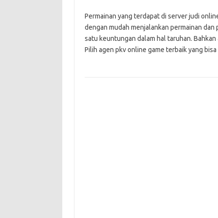
Permainan yang terdapat di server judi online
dengan mudah menjalankan permainan dan pe
satu keuntungan dalam hal taruhan. Bahkan a
Pilih agen pkv online game terbaik yang bi