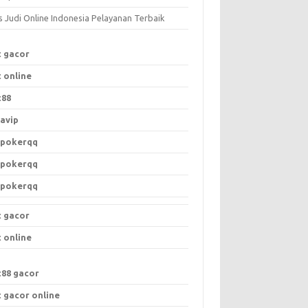
s Judi Online Indonesia Pelayanan Terbaik
t gacor
t online
t88
avip
bpokerqq
bpokerqq
bpokerqq
t gacor
t online
t88 gacor
t gacor online