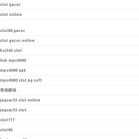
slot gacor
slot online
s
lot88 gacor
slot gacor online
koi365 slot
link mpo8080
mpo8080 apk
mpo8080 slot pg soft
香港赌场
jaguar33 slot online
jaguar33 slot
slot777
slot88