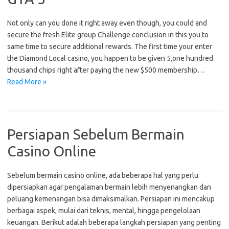
Not only can you done it right away even though, you could and
secure the fresh Elite group Challenge conclusion in this you to
same time to secure additional rewards. The first time your enter
the Diamond Local casino, you happen to be given 5,one hundred
thousand chips right after paying the new $500 membership…
Read More »
Persiapan Sebelum Bermain
Casino Online
Sebelum bermain casino online, ada beberapa hal yang perlu
dipersiapkan agar pengalaman bermain lebih menyenangkan dan
peluang kemenangan bisa dimaksimalkan. Persiapan ini mencakup
berbagai aspek, mulai dari teknis, mental, hingga pengelolaan
keuangan. Berikut adalah beberapa langkah persiapan yang penting