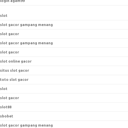
login agam99
slot
slot gacor gampang menang
slot gacor
slot gacor gampang menang
slot gacor
slot online gacor
situs slot gacor
toto slot gacor
slot
slot gacor
slot88
sbobet
slot gacor gampang menang