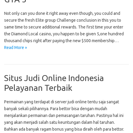
Not only can you done it right away even though, you could and
secure the fresh Elite group Challenge conclusion in this you to
same time to secure additional rewards. The first time your enter
the Diamond Local casino, you happen to be given 5,one hundred
thousand chips right after paying the new $500 membership…
Read More »
Situs Judi Online Indonesia
Pelayanan Terbaik
Permainan yang terdapat di server judi online tentu saja sangat
banyak sekali pilihannya. Para bettor bisa dengan mudah
menjalankan permainan dan pemasangan taruhan. Pastinya hal ini
yang akan menjadi salah satu keuntungan dalam hal taruhan.
Bahkan ada banyak ragam bonus yang bisa diraih oleh para bettor.