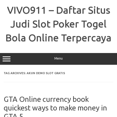
Skip
to
VIVO911 – Daftar Situs
content
Judi Slot Poker Togel
Bola Online Terpercaya
Menu
TAG ARCHIVES:
AKUN DEMO SLOT GRATIS
GTA Online currency book
quickest ways to make money in
GTA 5