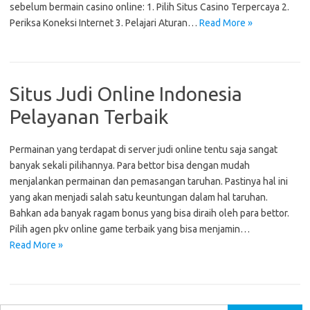
sebelum bermain casino online: 1. Pilih Situs Casino Terpercaya 2.
Periksa Koneksi Internet 3. Pelajari Aturan…
Read More »
Situs Judi Online Indonesia
Pelayanan Terbaik
Permainan yang terdapat di server judi online tentu saja sangat
banyak sekali pilihannya. Para bettor bisa dengan mudah
menjalankan permainan dan pemasangan taruhan. Pastinya hal ini
yang akan menjadi salah satu keuntungan dalam hal taruhan.
Bahkan ada banyak ragam bonus yang bisa diraih oleh para bettor.
Pilih agen pkv online game terbaik yang bisa menjamin…
Read More »