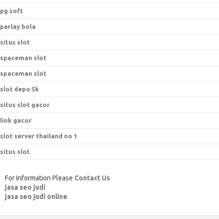
pg soft
parlay bola
situs slot
spaceman slot
spaceman slot
slot depo 5k
situs slot gacor
link gacor
slot server thailand no 1
situs slot
For Information Please
Contact Us
jasa seo judi
jasa seo judi online