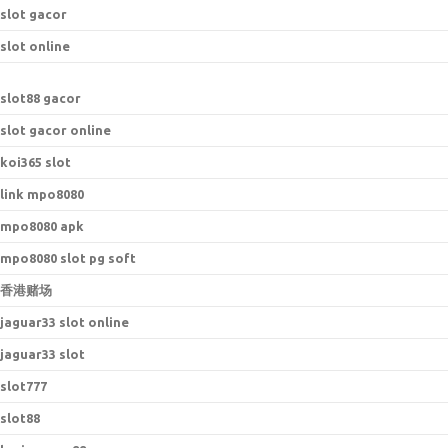
slot gacor
slot online
s
lot88 gacor
slot gacor online
koi365 slot
link mpo8080
mpo8080 apk
mpo8080 slot pg soft
香港赌场
jaguar33 slot online
jaguar33 slot
slot777
slot88