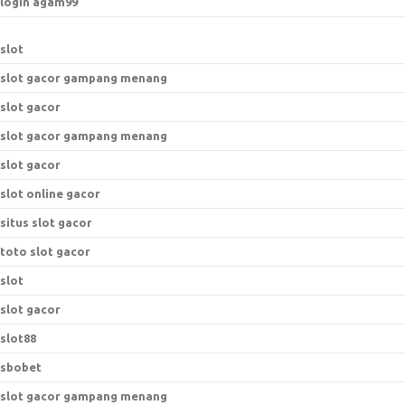
login agam99
slot
slot gacor gampang menang
slot gacor
slot gacor gampang menang
slot gacor
slot online gacor
situs slot gacor
toto slot gacor
slot
slot gacor
slot88
sbobet
slot gacor gampang menang