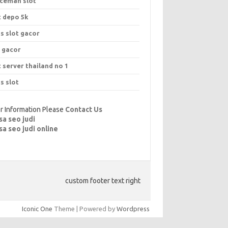
ceman slot
t depo 5k
us slot gacor
k gacor
t server thailand no 1
us slot
r Information Please
Contact Us
sa seo judi
sa seo judi online
custom footer text right
Iconic One
Theme | Powered by
Wordpress