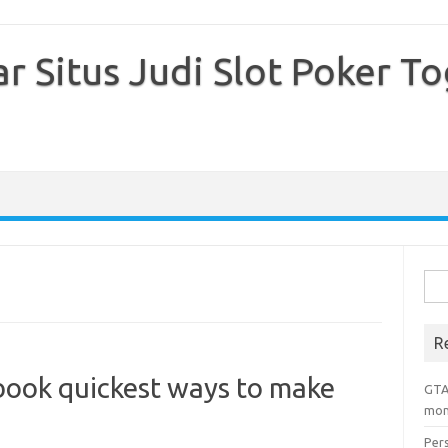
r Situs Judi Slot Poker To
Sea
for:
R
book quickest ways to make
GTA
mon
Per