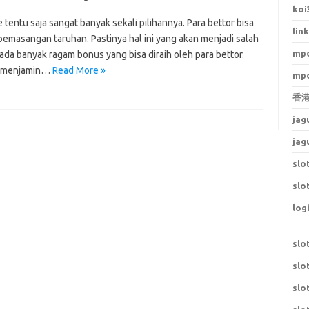
koi
 tentu saja sangat banyak sekali pilihannya. Para bettor bisa
lin
masangan taruhan. Pastinya hal ini yang akan menjadi salah
mpo
da banyak ragam bonus yang bisa diraih oleh para bettor.
sa menjamin…
Read More »
mpo
香
jag
jag
slo
slo
log
slo
slo
slo