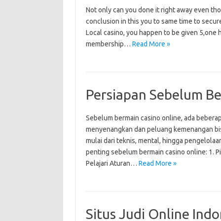
Not only can you done it right away even th
conclusion in this you to same time to secur
Local casino, you happen to be given 5,one 
membership…
Read More »
Persiapan Sebelum Be
Sebelum bermain casino online, ada beberap
menyenangkan dan peluang kemenangan bisa
mulai dari teknis, mental, hingga pengelola
penting sebelum bermain casino online: 1. Pi
Pelajari Aturan…
Read More »
Situs Judi Online Ind