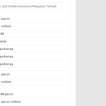
s Judi Online Indonesia Pelayanan Terbaik
t gacor
t online
t88
avip
bpokerqq
bpokerqq
bpokerqq
t gacor
t online
t88 gacor
t gacor online