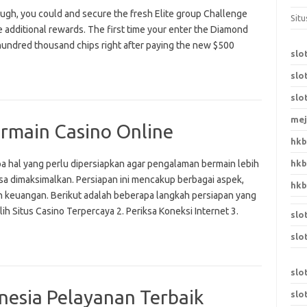
ough, you could and secure the fresh Elite group Challenge
Situ
e additional rewards. The first time your enter the Diamond
hundred thousand chips right after paying the new $500
slo
slo
slo
mej
rmain Casino Online
hk
a hal yang perlu dipersiapkan agar pengalaman bermain lebih
hk
 dimaksimalkan. Persiapan ini mencakup berbagai aspek,
hk
an keuangan. Berikut adalah beberapa langkah persiapan yang
lih Situs Casino Terpercaya 2. Periksa Koneksi Internet 3.
slo
slo
s
lo
onesia Pelayanan Terbaik
slo