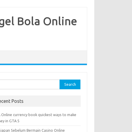
gel Bola Online
rch
ecent Posts
 Online currency book quickest ways to make
ey in GTA 5
siapan Sebelum Bermain Casino Online