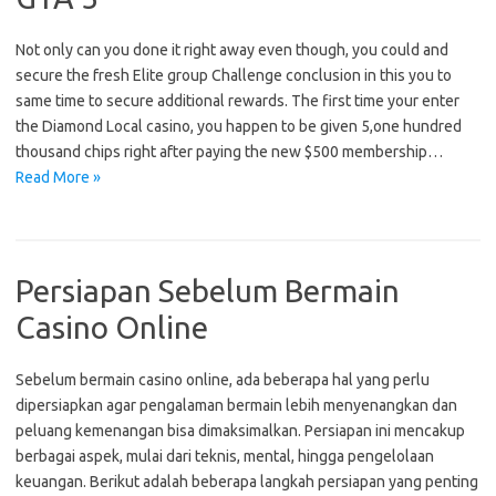
Not only can you done it right away even though, you could and
secure the fresh Elite group Challenge conclusion in this you to
same time to secure additional rewards. The first time your enter
the Diamond Local casino, you happen to be given 5,one hundred
thousand chips right after paying the new $500 membership…
Read More »
Persiapan Sebelum Bermain
Casino Online
Sebelum bermain casino online, ada beberapa hal yang perlu
dipersiapkan agar pengalaman bermain lebih menyenangkan dan
peluang kemenangan bisa dimaksimalkan. Persiapan ini mencakup
berbagai aspek, mulai dari teknis, mental, hingga pengelolaan
keuangan. Berikut adalah beberapa langkah persiapan yang penting