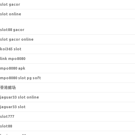
slot gacor
slot online
s
lot88 gacor
slot gacor online
koi365 slot
link mpo8080
mpo8080 apk
mpo8080 slot pg soft
香港赌场
jaguar33 slot online
jaguar33 slot
slot777
slot88