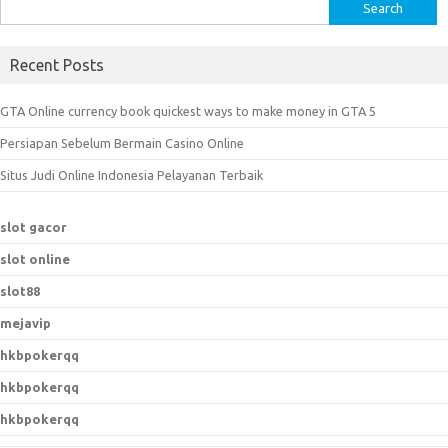
S
e
a
Recent Posts
r
c
GTA Online currency book quickest ways to make money in GTA 5
h
Persiapan Sebelum Bermain Casino Online
f
o
Situs Judi Online Indonesia Pelayanan Terbaik
r
:
slot gacor
slot online
slot88
mejavip
hkbpokerqq
hkbpokerqq
hkbpokerqq