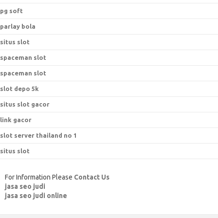
pg soft
parlay bola
situs slot
spaceman slot
spaceman slot
slot depo 5k
situs slot gacor
link gacor
slot server thailand no 1
situs slot
For Information Please
Contact Us
jasa seo judi
jasa seo judi online